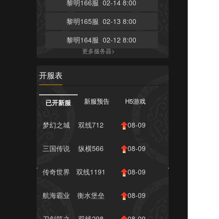
黎明166服 02-14 8:00
黎明165服 02-13 8:00
黎明164服 02-12 8:00
更多服务器>
开服表
新服预告
H5游戏
已开新服
梦幻之城
双线712
08-09
服
11:00
三国传说
纵横566
08-09
服
10:00
传奇世界
双线1191
08-09
网页...
服
10:00
航海霸业
衡水堡垒
08-09
171服
10:00
刀剑笑之
双线298
08-09