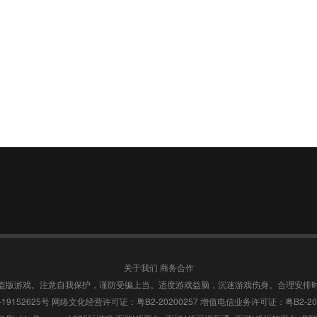
关于我们
商务合作
盗版游戏。注意自我保护，谨防受骗上当。适度游戏益脑，沉迷游戏伤身。合理安排
19152625号
网络文化经营许可证：粤B2-20200257
增值电信业务许可证：粤B2-202