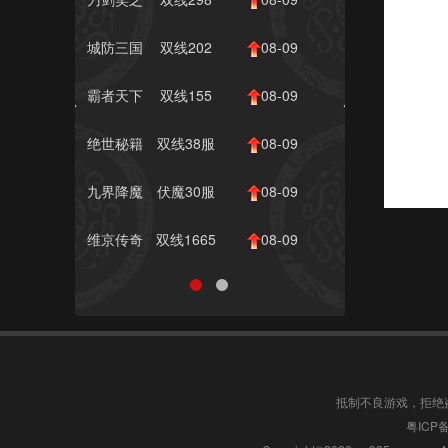
霸刀
服
10:00
城防三国
双线202
08-09
志
服
10:00
霸者天下
双线155
08-09
服
10:00
绝世秘籍
双线38服
08-09
10:00
九界降魔
伏魔30服
08-09
10:00
维京传奇
双线1665
08-09
服
09:00
抵制不良游戏，拒绝
粤ICP备